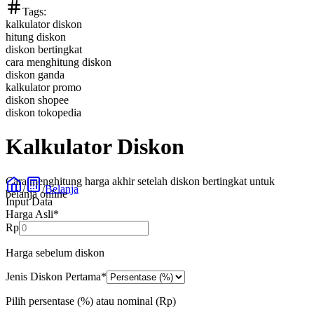
Tags:
kalkulator diskon
hitung diskon
diskon bertingkat
cara menghitung diskon
diskon ganda
kalkulator promo
diskon shopee
diskon tokopedia
Kalkulator Diskon
Cara menghitung harga akhir setelah diskon bertingkat untuk
/
/
Belanja
belanja online
Input Data
Harga Asli
*
Rp
Harga sebelum diskon
Jenis Diskon Pertama
*
Pilih persentase (%) atau nominal (Rp)