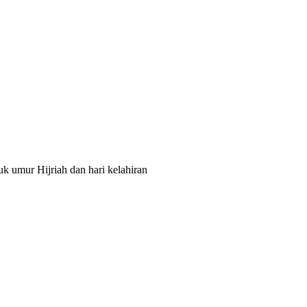
uk umur Hijriah dan hari kelahiran