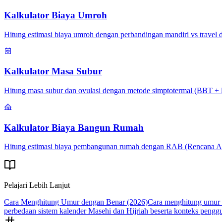
Kalkulator Biaya Umroh
Hitung estimasi biaya umroh dengan perbandingan mandiri vs travel
Kalkulator Masa Subur
Hitung masa subur dan ovulasi dengan metode simptotermal (BBT + l
Kalkulator Biaya Bangun Rumah
Hitung estimasi biaya pembangunan rumah dengan RAB (Rencana Ang
Pelajari Lebih Lanjut
Cara Menghitung Umur dengan Benar (2026)
Cara menghitung umur a
perbedaan sistem kalender Masehi dan Hijriah beserta konteks pengg