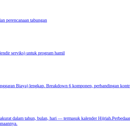
 dan perencanaan tabungan
endir serviks) untuk program hamil
garan Biaya) lengkap. Breakdown 6 komponen, perbandingan kontrak
kurat dalam tahun, bulan, hari — termasuk kalender Hijriah.
Perbedaa
unaannya.