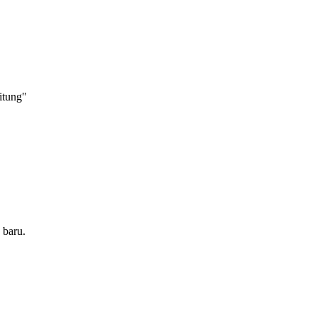
itung"
 baru.