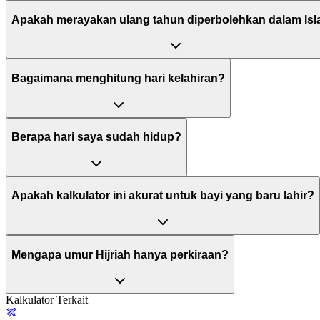
Apakah merayakan ulang tahun diperbolehkan dalam Is
Bagaimana menghitung hari kelahiran?
Berapa hari saya sudah hidup?
Apakah kalkulator ini akurat untuk bayi yang baru lahir?
Mengapa umur Hijriah hanya perkiraan?
Kalkulator Terkait