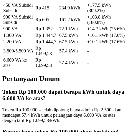
450 VA Subsidi
+
177.5
kWh
Rp
415
234.9
kWh
Subsidi
(
309.2
%)
900 VA Subsidi
+
103.8
kWh
Rp
605
161.2
kWh
Subsidi
(
180.8
%)
900 VA
Rp
1.352
72.1
kWh
+
14.7
kWh (
25.6
%)
1.300 VA
Rp
1.444,7
67.5
kWh
+
10.1
kWh (
17.6
%)
2.200 VA
Rp
1.444,7
67.5
kWh
+
10.1
kWh (
17.6
%)
Rp
3.500-5.500 VA
57.4
kWh
-
1.699,53
6.600 VA ke
Rp
57.4
kWh
-
atas
1.699,53
Pertanyaan Umum
Token
Rp 100.000
dapat berapa kWh untuk daya
6.600 VA ke atas
?
Token
Rp 100.000
setelah dipotong biaya admin Rp
2.500
akan
mendapat
57.4
kWh untuk pelanggan daya
6.600 VA ke atas
dengan tarif Rp
1.699,53
/kWh.
Berapa lama token
Rp 100.000
akan bertahan?