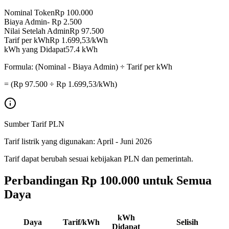
Nominal Token
Rp 100.000
Biaya Admin
-
Rp 2.500
Nilai Setelah Admin
Rp 97.500
Tarif per kWh
Rp
1.699,53
/kWh
kWh yang Didapat
57.4
kWh
Formula: (Nominal - Biaya Admin) ÷ Tarif per kWh
= (Rp
97.500
÷ Rp
1.699,53
/kWh)
Sumber Tarif PLN
Tarif listrik yang digunakan:
April - Juni 2026
Tarif dapat berubah sesuai kebijakan PLN dan pemerintah.
Perbandingan
Rp 100.000
untuk Semua
Daya
kWh
Daya
Tarif/kWh
Selisih
Didapat