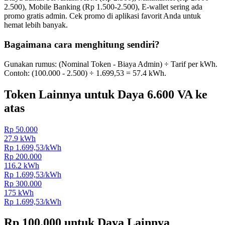
2.500), Mobile Banking (Rp 1.500-2.500), E-wallet sering ada
promo gratis admin. Cek promo di aplikasi favorit Anda untuk
hemat lebih banyak.
Bagaimana cara menghitung sendiri?
Gunakan rumus: (Nominal Token - Biaya Admin) ÷ Tarif per kWh.
Contoh: (
100.000
-
2.500
) ÷
1.699,53
=
57.4
kWh.
Token Lainnya untuk Daya
6.600 VA ke
atas
Rp 50.000
27.9
kWh
Rp
1.699,53
/kWh
Rp 200.000
116.2
kWh
Rp
1.699,53
/kWh
Rp 300.000
175
kWh
Rp
1.699,53
/kWh
Rp 100.000
untuk Daya Lainnya