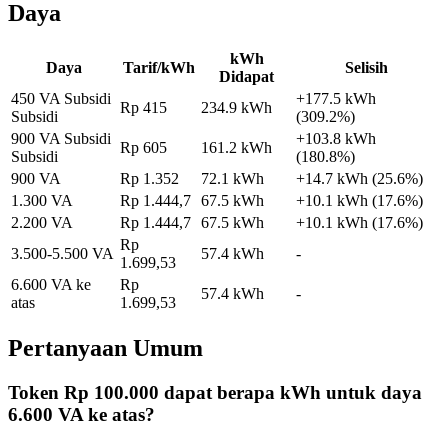
Daya
kWh
Daya
Tarif/kWh
Selisih
Didapat
450 VA Subsidi
+
177.5
kWh
Rp
415
234.9
kWh
Subsidi
(
309.2
%)
900 VA Subsidi
+
103.8
kWh
Rp
605
161.2
kWh
Subsidi
(
180.8
%)
900 VA
Rp
1.352
72.1
kWh
+
14.7
kWh (
25.6
%)
1.300 VA
Rp
1.444,7
67.5
kWh
+
10.1
kWh (
17.6
%)
2.200 VA
Rp
1.444,7
67.5
kWh
+
10.1
kWh (
17.6
%)
Rp
3.500-5.500 VA
57.4
kWh
-
1.699,53
6.600 VA ke
Rp
57.4
kWh
-
atas
1.699,53
Pertanyaan Umum
Token
Rp 100.000
dapat berapa kWh untuk daya
6.600 VA ke atas
?