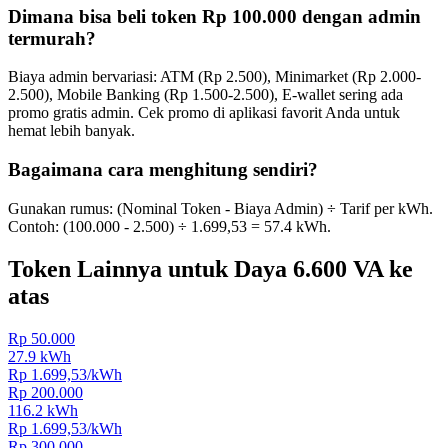
Dimana bisa beli token
Rp 100.000
dengan admin
termurah?
Biaya admin bervariasi: ATM (Rp 2.500), Minimarket (Rp 2.000-
2.500), Mobile Banking (Rp 1.500-2.500), E-wallet sering ada
promo gratis admin. Cek promo di aplikasi favorit Anda untuk
hemat lebih banyak.
Bagaimana cara menghitung sendiri?
Gunakan rumus: (Nominal Token - Biaya Admin) ÷ Tarif per kWh.
Contoh: (
100.000
-
2.500
) ÷
1.699,53
=
57.4
kWh.
Token Lainnya untuk Daya
6.600 VA ke
atas
Rp 50.000
27.9
kWh
Rp
1.699,53
/kWh
Rp 200.000
116.2
kWh
Rp
1.699,53
/kWh
Rp 300.000