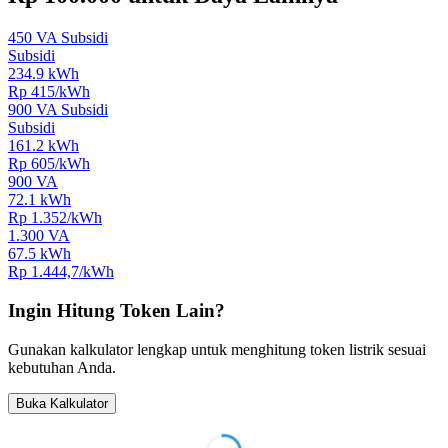
450 VA Subsidi
Subsidi
234.9
kWh
Rp
415
/kWh
900 VA Subsidi
Subsidi
161.2
kWh
Rp
605
/kWh
900 VA
72.1
kWh
Rp
1.352
/kWh
1.300 VA
67.5
kWh
Rp
1.444,7
/kWh
Ingin Hitung Token Lain?
Gunakan kalkulator lengkap untuk menghitung token listrik sesuai
kebutuhan Anda.
Buka Kalkulator