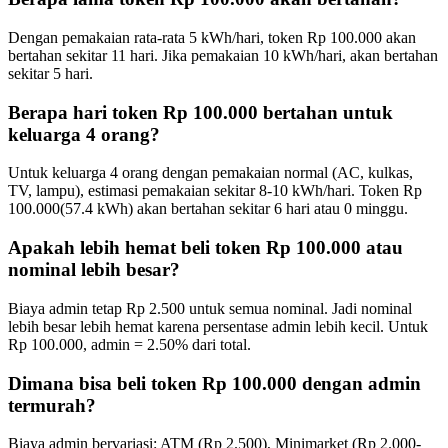
Dengan pemakaian rata-rata 5 kWh/hari, token
Rp 100.000
akan
bertahan sekitar
11
hari. Jika pemakaian 10 kWh/hari, akan bertahan
sekitar
5
hari.
Berapa hari token
Rp 100.000
bertahan untuk
keluarga 4 orang?
Untuk keluarga 4 orang dengan pemakaian normal (AC, kulkas,
TV, lampu), estimasi pemakaian sekitar 8-10 kWh/hari. Token
Rp
100.000
(
57.4
kWh) akan bertahan sekitar
6
hari atau
0
minggu.
Apakah lebih hemat beli token
Rp 100.000
atau
nominal lebih besar?
Biaya admin tetap Rp 2.500 untuk semua nominal. Jadi nominal
lebih besar lebih hemat karena persentase admin lebih kecil. Untuk
Rp 100.000
, admin =
2.50
% dari total.
Dimana bisa beli token
Rp 100.000
dengan admin
termurah?
Biaya admin bervariasi: ATM (Rp 2.500), Minimarket (Rp 2.000-