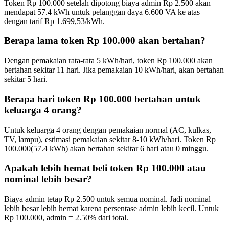
Token
Rp 100.000
setelah dipotong biaya admin Rp
2.500
akan
mendapat
57.4
kWh untuk pelanggan daya
6.600 VA ke atas
dengan tarif Rp
1.699,53
/kWh.
Berapa lama token
Rp 100.000
akan bertahan?
Dengan pemakaian rata-rata 5 kWh/hari, token
Rp 100.000
akan
bertahan sekitar
11
hari. Jika pemakaian 10 kWh/hari, akan bertahan
sekitar
5
hari.
Berapa hari token
Rp 100.000
bertahan untuk
keluarga 4 orang?
Untuk keluarga 4 orang dengan pemakaian normal (AC, kulkas,
TV, lampu), estimasi pemakaian sekitar 8-10 kWh/hari. Token
Rp
100.000
(
57.4
kWh) akan bertahan sekitar
6
hari atau
0
minggu.
Apakah lebih hemat beli token
Rp 100.000
atau
nominal lebih besar?
Biaya admin tetap Rp 2.500 untuk semua nominal. Jadi nominal
lebih besar lebih hemat karena persentase admin lebih kecil. Untuk
Rp 100.000
, admin =
2.50
% dari total.