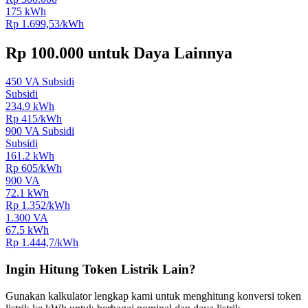
175
kWh
Rp
1.699,53
/kWh
Rp 100.000
untuk Daya Lainnya
450 VA Subsidi
Subsidi
234.9
kWh
Rp
415
/kWh
900 VA Subsidi
Subsidi
161.2
kWh
Rp
605
/kWh
900 VA
72.1
kWh
Rp
1.352
/kWh
1.300 VA
67.5
kWh
Rp
1.444,7
/kWh
Ingin Hitung Token Listrik Lain?
Gunakan kalkulator lengkap kami untuk menghitung konversi token