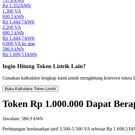
737.8
kWh
Rp
1.352
/kWh
1.300 VA
690.5
kWh
Rp
1.444,7
/kWh
2.200 VA
690.5
kWh
Rp
1.444,7
/kWh
6.600 VA ke atas
586.9
kWh
Rp
1.699,53
/kWh
Ingin Hitung Token Listrik Lain?
Gunakan kalkulator lengkap kami untuk menghitung konversi token lis
Buka Kalkulator Token Listrik
Token
Rp 1.000.000
Dapat Ber
Jawaban:
586.9
kWh
Perhitungan berdasarkan tarif
3.500-5.500 VA
sebesar Rp
1.699,53
/