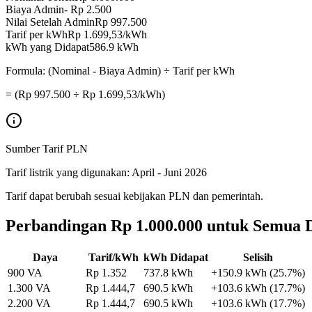
Biaya Admin
-
Rp 2.500
Nilai Setelah Admin
Rp 997.500
Tarif per kWh
Rp
1.699,53
/kWh
kWh yang Didapat
586.9
kWh
Formula: (Nominal - Biaya Admin) ÷ Tarif per kWh
= (Rp
997.500
÷ Rp
1.699,53
/kWh)
Sumber Tarif PLN
Tarif listrik yang digunakan:
April - Juni 2026
Tarif dapat berubah sesuai kebijakan PLN dan pemerintah.
Perbandingan
Rp 1.000.000
untuk Semua 
Daya
Tarif/kWh
kWh Didapat
Selisih
900 VA
Rp
1.352
737.8
kWh
+
150.9
kWh (
25.7
%)
1.300 VA
Rp
1.444,7
690.5
kWh
+
103.6
kWh (
17.7
%)
2.200 VA
Rp
1.444,7
690.5
kWh
+
103.6
kWh (
17.7
%)