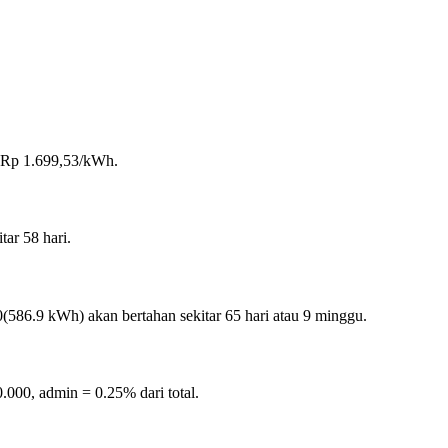
f Rp
1.699,53
/kWh.
itar
58
hari.
0
(
586.9
kWh) akan bertahan sekitar
65
hari atau
9
minggu.
0.000
, admin =
0.25
% dari total.