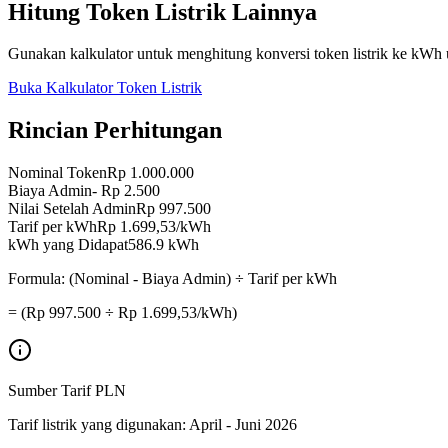
Hitung Token Listrik Lainnya
Gunakan kalkulator untuk menghitung konversi token listrik ke kWh 
Buka Kalkulator Token Listrik
Rincian Perhitungan
Nominal Token
Rp 1.000.000
Biaya Admin
-
Rp 2.500
Nilai Setelah Admin
Rp 997.500
Tarif per kWh
Rp
1.699,53
/kWh
kWh yang Didapat
586.9
kWh
Formula: (Nominal - Biaya Admin) ÷ Tarif per kWh
= (Rp
997.500
÷ Rp
1.699,53
/kWh)
Sumber Tarif PLN
Tarif listrik yang digunakan:
April - Juni 2026