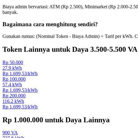
Biaya admin bervariasi: ATM (Rp 2.500), Minimarket (Rp 2.000-2.500
banyak.
Bagaimana cara menghitung sendiri?
Gunakan rumus: (Nominal Token - Biaya Admin) ÷ Tarif per kWh. C
Token Lainnya untuk Daya
3.500-5.500 VA
Rp 50.000
27.9
kWh
Rp
1.699,53
/kWh
Rp 100.000
57.4
kWh
Rp
1.699,53
/kWh
Rp 200.000
116.2
kWh
Rp
1.699,53
/kWh
Rp 1.000.000
untuk Daya Lainnya
900 VA