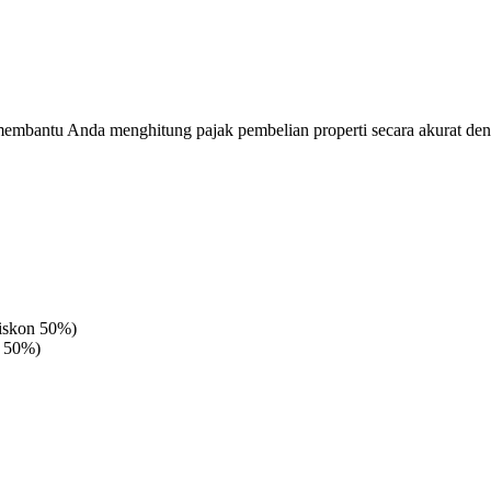
embantu Anda menghitung pajak pembelian properti secara akurat de
diskon 50%)
n 50%)