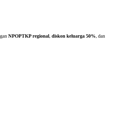
ngan
NPOPTKP regional
,
diskon keluarga 50%
, dan