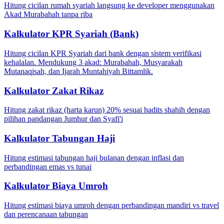
Hitung cicilan rumah syariah langsung ke developer menggunakan
Akad Murabahah tanpa riba
Kalkulator KPR Syariah (Bank)
Hitung cicilan KPR Syariah dari bank dengan sistem verifikasi
kehalalan. Mendukung 3 akad: Murabahah, Musyarakah
Mutanaqisah, dan Ijarah Muntahiyah Bittamlik.
Kalkulator Zakat Rikaz
Hitung zakat rikaz (harta karun) 20% sesuai hadits shahih dengan
pilihan pandangan Jumhur dan Syafi'i
Kalkulator Tabungan Haji
Hitung estimasi tabungan haji bulanan dengan inflasi dan
perbandingan emas vs tunai
Kalkulator Biaya Umroh
Hitung estimasi biaya umroh dengan perbandingan mandiri vs travel
dan perencanaan tabungan