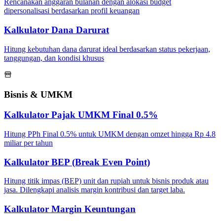
Rencanakan anggaran bulanan dengan alokasi budget
dipersonalisasi berdasarkan profil keuangan
Kalkulator Dana Darurat
Hitung kebutuhan dana darurat ideal berdasarkan status pekerjaan,
tanggungan, dan kondisi khusus
Bisnis & UMKM
Kalkulator Pajak UMKM Final 0.5%
Hitung PPh Final 0.5% untuk UMKM dengan omzet hingga Rp 4.8
miliar per tahun
Kalkulator BEP (Break Even Point)
Hitung titik impas (BEP) unit dan rupiah untuk bisnis produk atau
jasa. Dilengkapi analisis margin kontribusi dan target laba.
Kalkulator Margin Keuntungan