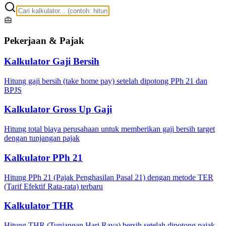
Pekerjaan & Pajak
Kalkulator Gaji Bersih
Hitung gaji bersih (take home pay) setelah dipotong PPh 21 dan
BPJS
Kalkulator Gross Up Gaji
Hitung total biaya perusahaan untuk memberikan gaji bersih target
dengan tunjangan pajak
Kalkulator PPh 21
Hitung PPh 21 (Pajak Penghasilan Pasal 21) dengan metode TER
(Tarif Efektif Rata-rata) terbaru
Kalkulator THR
Hitung THR (Tunjangan Hari Raya) bersih setelah dipotong pajak