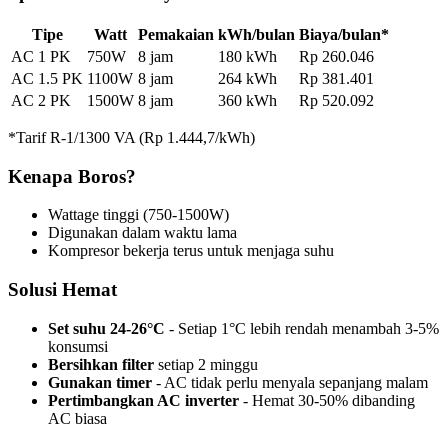
Tipe
Watt
Pemakaian
kWh/bulan
Biaya/bulan*
AC 1 PK
750W
8 jam
180 kWh
Rp 260.046
AC 1.5 PK
1100W
8 jam
264 kWh
Rp 381.401
AC 2 PK
1500W
8 jam
360 kWh
Rp 520.092
*Tarif R-1/1300 VA (Rp 1.444,7/kWh)
Kenapa Boros?
Wattage tinggi (750-1500W)
Digunakan dalam waktu lama
Kompresor bekerja terus untuk menjaga suhu
Solusi Hemat
Set suhu 24-26°C
- Setiap 1°C lebih rendah menambah 3-5%
konsumsi
Bersihkan filter
setiap 2 minggu
Gunakan timer
- AC tidak perlu menyala sepanjang malam
Pertimbangkan AC inverter
- Hemat 30-50% dibanding
AC biasa