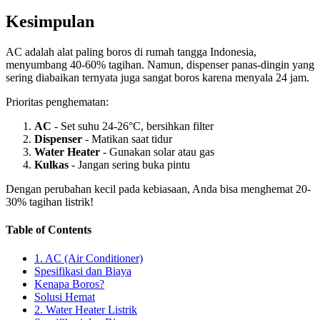
Kesimpulan
AC adalah alat paling boros di rumah tangga Indonesia,
menyumbang 40-60% tagihan. Namun, dispenser panas-dingin yang
sering diabaikan ternyata juga sangat boros karena menyala 24 jam.
Prioritas penghematan:
AC
- Set suhu 24-26°C, bersihkan filter
Dispenser
- Matikan saat tidur
Water Heater
- Gunakan solar atau gas
Kulkas
- Jangan sering buka pintu
Dengan perubahan kecil pada kebiasaan, Anda bisa menghemat 20-
30% tagihan listrik!
Table of Contents
1. AC (Air Conditioner)
Spesifikasi dan Biaya
Kenapa Boros?
Solusi Hemat
2. Water Heater Listrik