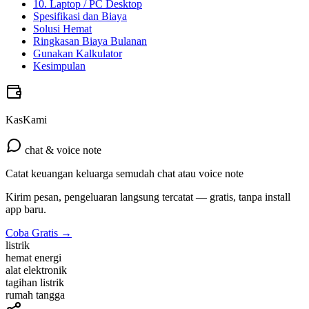
10. Laptop / PC Desktop
Spesifikasi dan Biaya
Solusi Hemat
Ringkasan Biaya Bulanan
Gunakan Kalkulator
Kesimpulan
KasKami
chat & voice note
Catat keuangan keluarga semudah chat atau voice note
Kirim pesan, pengeluaran langsung tercatat — gratis, tanpa install
app baru.
Coba Gratis →
listrik
hemat energi
alat elektronik
tagihan listrik
rumah tangga