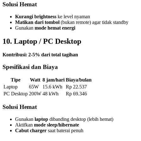
Solusi Hemat
Kurangi brightness
ke level nyaman
Matikan dari tombol
(bukan remote) agar tidak standby
Gunakan
mode hemat energi
10. Laptop / PC Desktop
Kontribusi: 2-5% dari total tagihan
Spesifikasi dan Biaya
Tipe
Watt
8 jam/hari
Biaya/bulan
Laptop
65W
15.6 kWh
Rp 22.537
PC Desktop
200W
48 kWh
Rp 69.346
Solusi Hemat
Gunakan
laptop
dibanding desktop (lebih hemat)
Aktifkan
mode sleep/hibernate
Cabut charger
saat baterai penuh