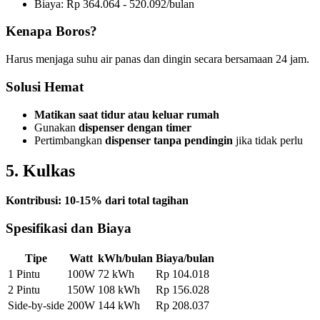
Biaya: Rp 364.064 - 520.092/bulan
Kenapa Boros?
Harus menjaga suhu air panas dan dingin secara bersamaan 24 jam.
Solusi Hemat
Matikan saat tidur atau keluar rumah
Gunakan
dispenser dengan timer
Pertimbangkan
dispenser tanpa pendingin
jika tidak perlu
5. Kulkas
Kontribusi: 10-15% dari total tagihan
Spesifikasi dan Biaya
Tipe
Watt
kWh/bulan
Biaya/bulan
1 Pintu
100W
72 kWh
Rp 104.018
2 Pintu
150W
108 kWh
Rp 156.028
Side-by-side
200W
144 kWh
Rp 208.037