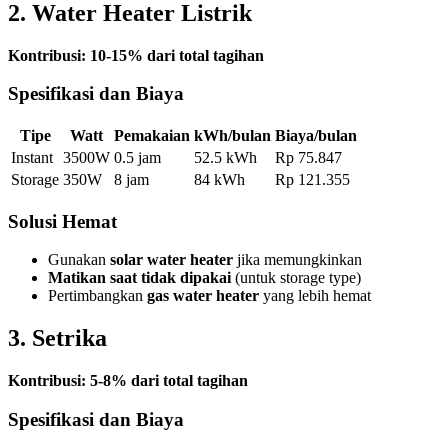
2. Water Heater Listrik
Kontribusi: 10-15% dari total tagihan
Spesifikasi dan Biaya
Tipe
Watt
Pemakaian
kWh/bulan
Biaya/bulan
Instant
3500W
0.5 jam
52.5 kWh
Rp 75.847
Storage
350W
8 jam
84 kWh
Rp 121.355
Solusi Hemat
Gunakan
solar water heater
jika memungkinkan
Matikan saat tidak dipakai
(untuk storage type)
Pertimbangkan
gas water heater
yang lebih hemat
3. Setrika
Kontribusi: 5-8% dari total tagihan
Spesifikasi dan Biaya