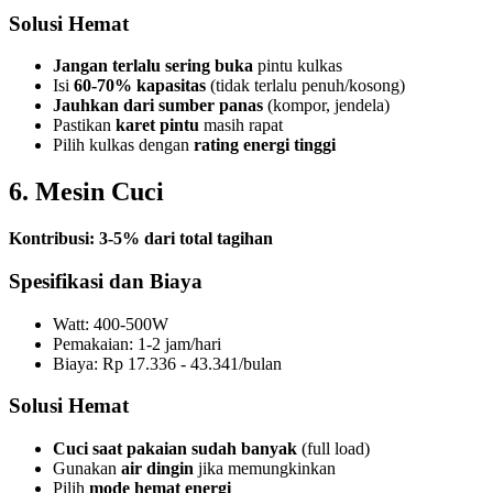
Solusi Hemat
Jangan terlalu sering buka
pintu kulkas
Isi
60-70% kapasitas
(tidak terlalu penuh/kosong)
Jauhkan dari sumber panas
(kompor, jendela)
Pastikan
karet pintu
masih rapat
Pilih kulkas dengan
rating energi tinggi
6. Mesin Cuci
Kontribusi: 3-5% dari total tagihan
Spesifikasi dan Biaya
Watt: 400-500W
Pemakaian: 1-2 jam/hari
Biaya: Rp 17.336 - 43.341/bulan
Solusi Hemat
Cuci saat pakaian sudah banyak
(full load)
Gunakan
air dingin
jika memungkinkan
Pilih
mode hemat energi