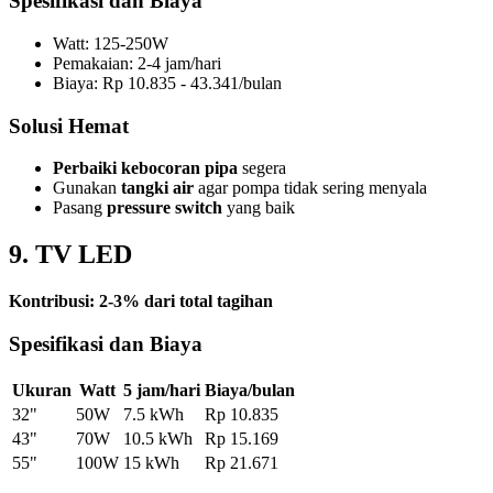
Spesifikasi dan Biaya
Watt: 125-250W
Pemakaian: 2-4 jam/hari
Biaya: Rp 10.835 - 43.341/bulan
Solusi Hemat
Perbaiki kebocoran pipa
segera
Gunakan
tangki air
agar pompa tidak sering menyala
Pasang
pressure switch
yang baik
9. TV LED
Kontribusi: 2-3% dari total tagihan
Spesifikasi dan Biaya
Ukuran
Watt
5 jam/hari
Biaya/bulan
32"
50W
7.5 kWh
Rp 10.835
43"
70W
10.5 kWh
Rp 15.169
55"
100W
15 kWh
Rp 21.671