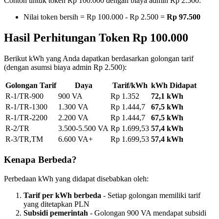
Contoh untuk token Rp 100.000 dengan biaya admin Rp 2.500:
Nilai token bersih = Rp 100.000 - Rp 2.500 =
Rp 97.500
Hasil Perhitungan Token Rp 100.000
Berikut kWh yang Anda dapatkan berdasarkan golongan tarif
(dengan asumsi biaya admin Rp 2.500):
Golongan Tarif
Daya
Tarif/kWh
kWh Didapat
R-1/TR-900
900 VA
Rp 1.352
72,1 kWh
R-1/TR-1300
1.300 VA
Rp 1.444,7
67,5 kWh
R-1/TR-2200
2.200 VA
Rp 1.444,7
67,5 kWh
R-2/TR
3.500-5.500 VA
Rp 1.699,53
57,4 kWh
R-3/TR,TM
6.600 VA+
Rp 1.699,53
57,4 kWh
Kenapa Berbeda?
Perbedaan kWh yang didapat disebabkan oleh:
Tarif per kWh berbeda
- Setiap golongan memiliki tarif
yang ditetapkan PLN
Subsidi pemerintah
- Golongan 900 VA mendapat subsidi