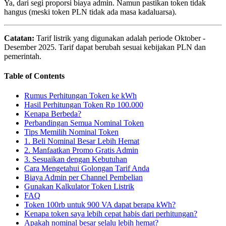
Ya, dari segi proporsi biaya admin. Namun pastikan token tidak
hangus (meski token PLN tidak ada masa kadaluarsa).
Catatan:
Tarif listrik yang digunakan adalah periode Oktober -
Desember 2025. Tarif dapat berubah sesuai kebijakan PLN dan
pemerintah.
Table of Contents
Rumus Perhitungan Token ke kWh
Hasil Perhitungan Token Rp 100.000
Kenapa Berbeda?
Perbandingan Semua Nominal Token
Tips Memilih Nominal Token
1. Beli Nominal Besar Lebih Hemat
2. Manfaatkan Promo Gratis Admin
3. Sesuaikan dengan Kebutuhan
Cara Mengetahui Golongan Tarif Anda
Biaya Admin per Channel Pembelian
Gunakan Kalkulator Token Listrik
FAQ
Token 100rb untuk 900 VA dapat berapa kWh?
Kenapa token saya lebih cepat habis dari perhitungan?
Apakah nominal besar selalu lebih hemat?