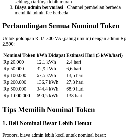
sehingga tarifnya lebih murah
Biaya admin bervariasi
- Channel pembelian berbeda
memiliki admin fee berbeda
Perbandingan Semua Nominal Token
Untuk golongan R-1/1300 VA (paling umum) dengan admin Rp
2.500:
Nominal Token
kWh Didapat
Estimasi Hari (5 kWh/hari)
Rp 20.000
12,1 kWh
2,4 hari
Rp 50.000
32,9 kWh
6,6 hari
Rp 100.000
67,5 kWh
13,5 hari
Rp 200.000
136,7 kWh
27,3 hari
Rp 500.000
344,4 kWh
68,9 hari
Rp 1.000.000
690,5 kWh
138 hari
Tips Memilih Nominal Token
1. Beli Nominal Besar Lebih Hemat
Proporsi biaya admin lebih kecil untuk nominal besar: