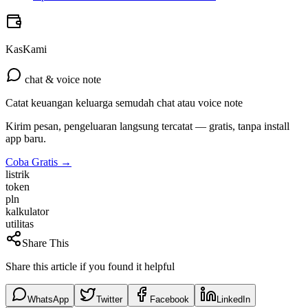
KasKami
chat & voice note
Catat keuangan keluarga semudah chat atau voice note
Kirim pesan, pengeluaran langsung tercatat — gratis, tanpa install
app baru.
Coba Gratis →
listrik
token
pln
kalkulator
utilitas
Share This
Share this article if you found it helpful
WhatsApp
Twitter
Facebook
LinkedIn