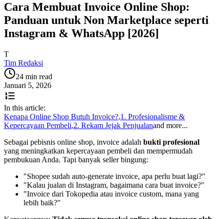
Cara Membuat Invoice Online Shop:
Panduan untuk Non Marketplace seperti
Instagram & WhatsApp [2026]
T
Tim Redaksi
24 min read
Januari 5, 2026
In this article:
Kenapa Online Shop Butuh Invoice?
,
1. Profesionalisme &
Kepercayaan Pembeli
,
2. Rekam Jejak Penjualan
and more...
Sebagai pebisnis online shop, invoice adalah
bukti profesional
yang meningkatkan kepercayaan pembeli dan mempermudah
pembukuan Anda. Tapi banyak seller bingung:
"Shopee sudah auto-generate invoice, apa perlu buat lagi?"
"Kalau jualan di Instagram, bagaimana cara buat invoice?"
"Invoice dari Tokopedia atau invoice custom, mana yang
lebih baik?"