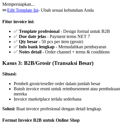
Mempersiapkan...
✏️
Edit Template Ini
- Ubah sesuai kebutuhan Anda
Fitur invoice ini:
✅
Template profesional
- Design formal untuk B2B
✅
Due date jelas
- Payment terms NET 7
✅
Qty besar
- 50 pcs per item (grosir)
✅
Info bank lengkap
- Memudahkan pembayaran
✅
Notes detail
- Order channel + terms & conditions
Kasus 3: B2B/Grosir (Transaksi Besar)
Situasi:
Pembeli grosir/reseller order dalam jumlah besar
Butuh invoice resmi untuk reimbursement atau pembukuan
mereka
Invoice marketplace terlalu sederhana
Solusi:
Buat invoice profesional dengan detail lengkap.
Format Invoice B2B untuk Online Shop