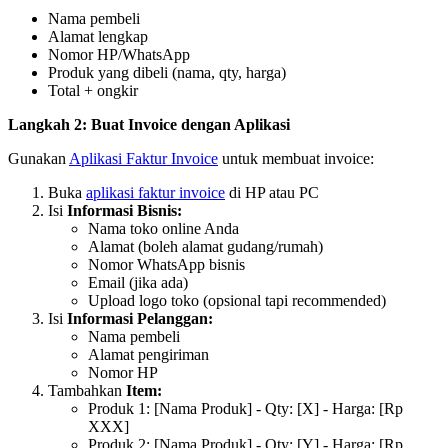
Nama pembeli
Alamat lengkap
Nomor HP/WhatsApp
Produk yang dibeli (nama, qty, harga)
Total + ongkir
Langkah 2: Buat Invoice dengan Aplikasi
Gunakan
Aplikasi Faktur Invoice
untuk membuat invoice:
Buka
aplikasi faktur invoice
di HP atau PC
Isi
Informasi Bisnis:
Nama toko online Anda
Alamat (boleh alamat gudang/rumah)
Nomor WhatsApp bisnis
Email (jika ada)
Upload logo toko (opsional tapi recommended)
Isi
Informasi Pelanggan:
Nama pembeli
Alamat pengiriman
Nomor HP
Tambahkan
Item:
Produk 1: [Nama Produk] - Qty: [X] - Harga: [Rp
XXX]
Produk 2: [Nama Produk] - Qty: [Y] - Harga: [Rp