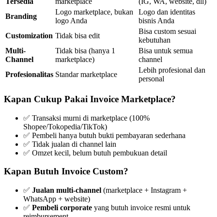
Tersedia
marketplace
(IG, WA, website, dll)
Logo marketplace, bukan
Logo dan identitas
Branding
logo Anda
bisnis Anda
Bisa custom sesuai
Customization
Tidak bisa edit
kebutuhan
Multi-
Tidak bisa (hanya 1
Bisa untuk semua
Channel
marketplace)
channel
Lebih profesional dan
Profesionalitas
Standar marketplace
personal
Kapan Cukup Pakai Invoice Marketplace?
✅ Transaksi murni di marketplace (100%
Shopee/Tokopedia/TikTok)
✅ Pembeli hanya butuh bukti pembayaran sederhana
✅ Tidak jualan di channel lain
✅ Omzet kecil, belum butuh pembukuan detail
Kapan Butuh Invoice Custom?
✅
Jualan multi-channel
(marketplace + Instagram +
WhatsApp + website)
✅
Pembeli corporate
yang butuh invoice resmi untuk
reimbursement