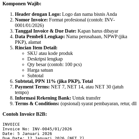
Komponen Wajib:
Header dengan Logo:
Logo dan nama bisnis Anda
Nomor Invoice:
Format profesional (contoh: INV-
0001/01/2026)
Tanggal Invoice & Due Date:
Kapan harus dibayar
Data Pembeli Lengkap:
Nama perusahaan, NPWP (jika
PKP), alamat
Rincian Item Detail:
SKU atau kode produk
Deskripsi lengkap
Qty besar (contoh: 100 pcs)
Harga satuan
Subtotal
Subtotal, PPN 11% (jika PKP), Total
Payment Terms:
NET 7, NET 14, atau NET 30 (jatuh
tempo)
Informasi Rekening Bank:
Untuk transfer
Terms & Conditions:
(opsional) syarat pembayaran, retur, dll
Contoh Invoice B2B:
INVOICE

Invoice No: INV-0045/01/2026

Date: 5 Januari 2026

Due Date: 12 Januari 2026 (NET 7)
