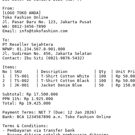
From:

[LOGO TOKO ANDA]

Toko Fashion Online

Jl. Pasar Baru No. 123, Jakarta Pusat

WA: 0812-3456-7890

Email: 
info@tokofashion.com
To:

PT Reseller Sejahtera

NPWP: 01.234.567.8-901.000

Jl. Sudirman No. 456, Jakarta Selatan

Contact: Ibu Siti (0821-9876-5432)

Items:

No | SKU      | Description           | Qty  | Unit Pri
1  | TS-001   | T-Shirt Cotton White  | 100  | Rp 50.00
2  | TS-002   | T-Shirt Cotton Black  | 100  | Rp 50.00
3  | JK-001   | Jacket Denim Blue     | 50   | Rp 150.0
Subtotal: Rp 17.500.000

PPN 11%: Rp 1.925.000

Total: Rp 19.425.000

Payment Terms: NET 7 (Due: 12 Jan 2026)

Bank: BCA 1234567890 a.n. Toko Fashion Online

Terms & Conditions:

- Pembayaran via transfer bank

- Barang dikirim setelah pembayaran diterima
