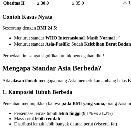
⚠️
L
Obesitas II
≥ 30,0
≥ 35,0
Contoh Kasus Nyata
Seseorang dengan
BMI 24,5
:
Menurut standar
WHO Internasional
: Masih
Normal
✅
Menurut standar
Asia-Pasifik
: Sudah
Kelebihan Berat Badan
Perbedaan ini sangat signifikan untuk pencegahan dini!
Mengapa Standar Asia Berbeda?
Ada
alasan ilmiah
mengapa orang Asia memerlukan ambang batas BM
1. Komposisi Tubuh Berbeda
Penelitian menunjukkan bahwa
pada BMI yang sama
, orang Asia m
Persentase lemak tubuh
lebih tinggi
(9,1% vs 21,2%)
Massa otot
lebih rendah
Distribusi lemak lebih banyak di area perut (visceral fat)