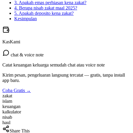
3. Apakah emas perhiasan kena zakat?
4. Berapa nisab zakat maal 2025?
5. Apakah deposito kena zakat?
Kesimpulan
KasKami
chat & voice note
Catat keuangan keluarga semudah chat atau voice note
Kirim pesan, pengeluaran langsung tercatat — gratis, tanpa install
app baru.
Coba Gratis →
zakat
islam
keuangan
kalkulator
nisab
haul
Share This