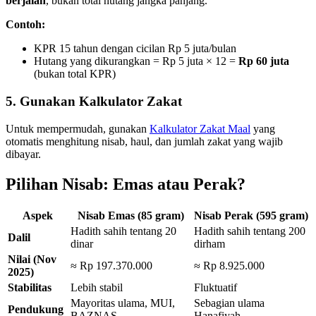
berjalan
, bukan total hutang jangka panjang.
Contoh:
KPR 15 tahun dengan cicilan Rp 5 juta/bulan
Hutang yang dikurangkan = Rp 5 juta × 12 =
Rp 60 juta
(bukan total KPR)
5. Gunakan Kalkulator Zakat
Untuk mempermudah, gunakan
Kalkulator Zakat Maal
yang
otomatis menghitung nisab, haul, dan jumlah zakat yang wajib
dibayar.
Pilihan Nisab: Emas atau Perak?
Aspek
Nisab Emas (85 gram)
Nisab Perak (595 gram)
Hadith sahih tentang 20
Hadith sahih tentang 200
Dalil
dinar
dirham
Nilai (Nov
≈ Rp 197.370.000
≈ Rp 8.925.000
2025)
Stabilitas
Lebih stabil
Fluktuatif
Mayoritas ulama, MUI,
Sebagian ulama
Pendukung
BAZNAS
Hanafiyah