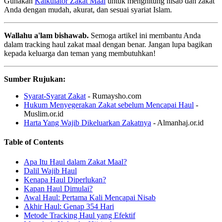
Gunakan
Kalkulator Zakat Maal
untuk menghitung nisab dan zakat
Anda dengan mudah, akurat, dan sesuai syariat Islam.
Wallahu a'lam bishawab.
Semoga artikel ini membantu Anda
dalam tracking haul zakat maal dengan benar. Jangan lupa bagikan
kepada keluarga dan teman yang membutuhkan!
Sumber Rujukan:
Syarat-Syarat Zakat
- Rumaysho.com
Hukum Menyegerakan Zakat sebelum Mencapai Haul
-
Muslim.or.id
Harta Yang Wajib Dikeluarkan Zakatnya
- Almanhaj.or.id
Table of Contents
Apa Itu Haul dalam Zakat Maal?
Dalil Wajib Haul
Kenapa Haul Diperlukan?
Kapan Haul Dimulai?
Awal Haul: Pertama Kali Mencapai Nisab
Akhir Haul: Genap 354 Hari
Metode Tracking Haul yang Efektif