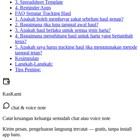
3. Spreadsheet Template
4. Reminder Apps
FAQ Seputar Tracking Haul
1. Apakah boleh membayar zakat sebelum haul genap?
2. Bagaimana jika lupa tanggal awal haul?
3. Apakah haul berlaku untuk semua jenis harta?
4. Bagaimana menghitung haul untuk harta yang bertambah
terus?
5. Apakah saya harus tracking haul jika menggunakan metode
tanggal tetap?
Kesimpulan
Langkah-Langkah:
Tips Penting:
KasKami
chat & voice note
Catat keuangan keluarga semudah chat atau voice note
Kirim pesan, pengeluaran langsung tercatat — gratis, tanpa install
app baru.