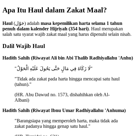
Apa Itu Haul dalam Zakat Maal?
Haul
(حَوْل) adalah
masa kepemilikan harta selama 1 tahun
penuh dalam kalender Hijriyah (354 hari)
. Haul merupakan
salah satu syarat wajib zakat maal yang harus dipenuhi selain nisab.
Dalil Wajib Haul
Hadith Sahih (Riwayat Ali bin Abi Thalib Radhiyallahu 'Anhu)
"لَا زَكَاةَ فِي مَالٍ حَتَّى يَحُولَ عَلَيْهِ الْحَوْلُ"
"Tidak ada zakat pada harta hingga mencapai satu haul
(tahun)."
(HR. Abu Dawud no. 1573, dishahihkan oleh Al-
Albani)
Hadith Sahih (Riwayat Ibnu Umar Radhiyallahu 'Anhuma)
"Barangsiapa yang memperoleh harta, maka tidak ada
zakat padanya hingga genap satu haul."