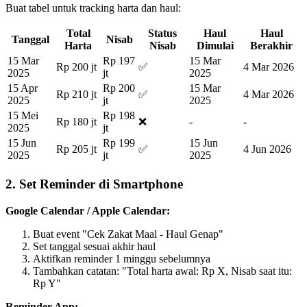
Buat tabel untuk tracking harta dan haul:
Total
Status
Haul
Haul
Tanggal
Nisab
Harta
Nisab
Dimulai
Berakhir
15 Mar
Rp 197
15 Mar
Rp 200 jt
✅
4 Mar 2026
2025
jt
2025
15 Apr
Rp 200
15 Mar
Rp 210 jt
✅
4 Mar 2026
2025
jt
2025
15 Mei
Rp 198
Rp 180 jt
❌
-
-
2025
jt
15 Jun
Rp 199
15 Jun
Rp 205 jt
✅
4 Jun 2026
2025
jt
2025
2. Set Reminder di Smartphone
Google Calendar / Apple Calendar:
Buat event "Cek Zakat Maal - Haul Genap"
Set tanggal sesuai akhir haul
Aktifkan reminder 1 minggu sebelumnya
Tambahkan catatan: "Total harta awal: Rp X, Nisab saat itu:
Rp Y"
Reminder App: