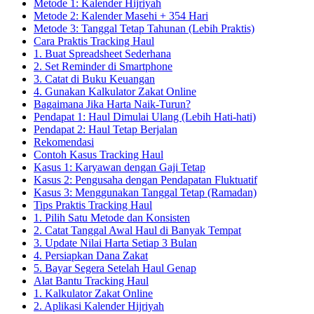
Metode 1: Kalender Hijriyah
Metode 2: Kalender Masehi + 354 Hari
Metode 3: Tanggal Tetap Tahunan (Lebih Praktis)
Cara Praktis Tracking Haul
1. Buat Spreadsheet Sederhana
2. Set Reminder di Smartphone
3. Catat di Buku Keuangan
4. Gunakan Kalkulator Zakat Online
Bagaimana Jika Harta Naik-Turun?
Pendapat 1: Haul Dimulai Ulang (Lebih Hati-hati)
Pendapat 2: Haul Tetap Berjalan
Rekomendasi
Contoh Kasus Tracking Haul
Kasus 1: Karyawan dengan Gaji Tetap
Kasus 2: Pengusaha dengan Pendapatan Fluktuatif
Kasus 3: Menggunakan Tanggal Tetap (Ramadan)
Tips Praktis Tracking Haul
1. Pilih Satu Metode dan Konsisten
2. Catat Tanggal Awal Haul di Banyak Tempat
3. Update Nilai Harta Setiap 3 Bulan
4. Persiapkan Dana Zakat
5. Bayar Segera Setelah Haul Genap
Alat Bantu Tracking Haul
1. Kalkulator Zakat Online
2. Aplikasi Kalender Hijriyah