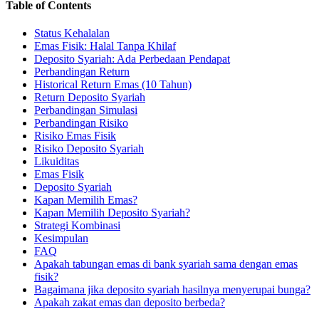
Table of Contents
Status Kehalalan
Emas Fisik: Halal Tanpa Khilaf
Deposito Syariah: Ada Perbedaan Pendapat
Perbandingan Return
Historical Return Emas (10 Tahun)
Return Deposito Syariah
Perbandingan Simulasi
Perbandingan Risiko
Risiko Emas Fisik
Risiko Deposito Syariah
Likuiditas
Emas Fisik
Deposito Syariah
Kapan Memilih Emas?
Kapan Memilih Deposito Syariah?
Strategi Kombinasi
Kesimpulan
FAQ
Apakah tabungan emas di bank syariah sama dengan emas
fisik?
Bagaimana jika deposito syariah hasilnya menyerupai bunga?
Apakah zakat emas dan deposito berbeda?