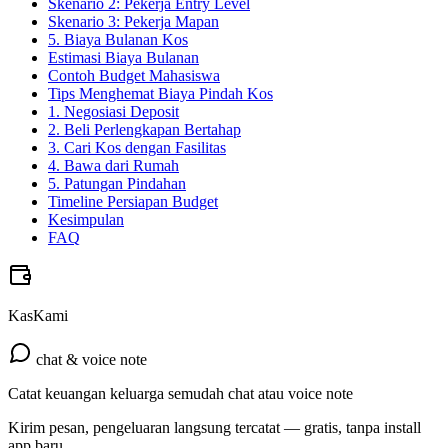
Skenario 2: Pekerja Entry Level
Skenario 3: Pekerja Mapan
5. Biaya Bulanan Kos
Estimasi Biaya Bulanan
Contoh Budget Mahasiswa
Tips Menghemat Biaya Pindah Kos
1. Negosiasi Deposit
2. Beli Perlengkapan Bertahap
3. Cari Kos dengan Fasilitas
4. Bawa dari Rumah
5. Patungan Pindahan
Timeline Persiapan Budget
Kesimpulan
FAQ
KasKami
chat & voice note
Catat keuangan keluarga semudah chat atau voice note
Kirim pesan, pengeluaran langsung tercatat — gratis, tanpa install
app baru.