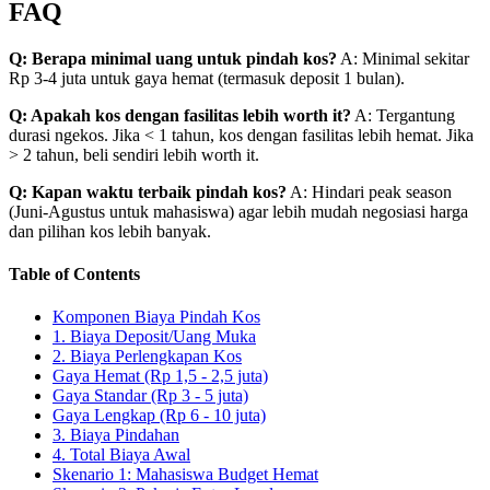
FAQ
Q: Berapa minimal uang untuk pindah kos?
A: Minimal sekitar
Rp 3-4 juta untuk gaya hemat (termasuk deposit 1 bulan).
Q: Apakah kos dengan fasilitas lebih worth it?
A: Tergantung
durasi ngekos. Jika < 1 tahun, kos dengan fasilitas lebih hemat. Jika
> 2 tahun, beli sendiri lebih worth it.
Q: Kapan waktu terbaik pindah kos?
A: Hindari peak season
(Juni-Agustus untuk mahasiswa) agar lebih mudah negosiasi harga
dan pilihan kos lebih banyak.
Table of Contents
Komponen Biaya Pindah Kos
1. Biaya Deposit/Uang Muka
2. Biaya Perlengkapan Kos
Gaya Hemat (Rp 1,5 - 2,5 juta)
Gaya Standar (Rp 3 - 5 juta)
Gaya Lengkap (Rp 6 - 10 juta)
3. Biaya Pindahan
4. Total Biaya Awal
Skenario 1: Mahasiswa Budget Hemat