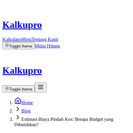
Kalkupro
Kalkulator
Blog
Tentang Kami
Mulai Hitung
Toggle theme
Kalkupro
Toggle theme
Home
Blog
Estimasi Biaya Pindah Kos: Berapa Budget yang
Dibutuhkan?