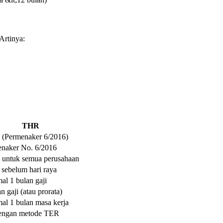
Artinya:
THR
 (Permenaker 6/2016)
naker No. 6/2016
 untuk semua perusahaan
i sebelum hari raya
al 1 bulan gaji
n gaji (atau prorata)
al 1 bulan masa kerja
dengan metode TER