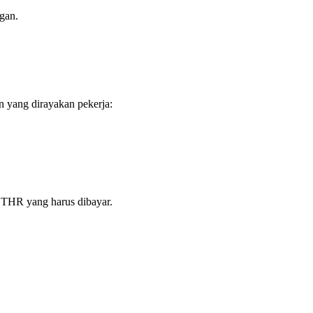
gan.
n yang dirayakan pekerja:
l THR yang harus dibayar.