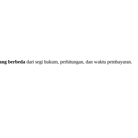
yang berbeda
dari segi hukum, perhitungan, dan waktu pembayaran.