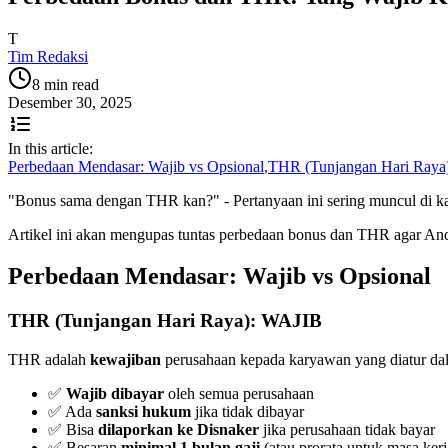
T
Tim Redaksi
8 min read
Desember 30, 2025
In this article:
Perbedaan Mendasar: Wajib vs Opsional
,
THR (Tunjangan Hari Raya
"Bonus sama dengan THR kan?" - Pertanyaan ini sering muncul di 
Artikel ini akan mengupas tuntas perbedaan bonus dan THR agar An
Perbedaan Mendasar: Wajib vs Opsional
THR (Tunjangan Hari Raya): WAJIB
THR adalah
kewajiban
perusahaan kepada karyawan yang diatur d
✅
Wajib dibayar
oleh semua perusahaan
✅ Ada
sanksi hukum
jika tidak dibayar
✅ Bisa
dilaporkan ke Disnaker
jika perusahaan tidak bayar
✅ Besaran
minimal 1 bulan gaji
(atau prorata untuk masa kerj