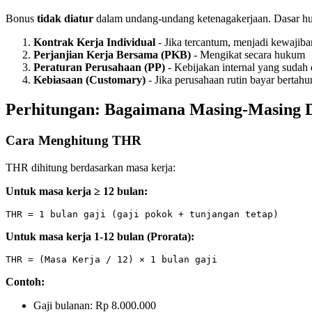
Bonus
tidak diatur
dalam undang-undang ketenagakerjaan. Dasar h
Kontrak Kerja Individual
- Jika tercantum, menjadi kewajiba
Perjanjian Kerja Bersama (PKB)
- Mengikat secara hukum
Peraturan Perusahaan (PP)
- Kebijakan internal yang sudah 
Kebiasaan (Customary)
- Jika perusahaan rutin bayar bertahu
Perhitungan: Bagaimana Masing-Masing D
Cara Menghitung THR
THR dihitung berdasarkan masa kerja:
Untuk masa kerja ≥ 12 bulan:
Untuk masa kerja 1-12 bulan (Prorata):
Contoh:
Gaji bulanan: Rp 8.000.000