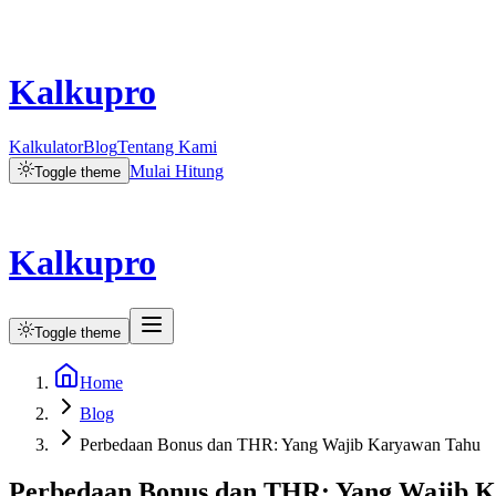
Kalkupro
Kalkulator
Blog
Tentang Kami
Mulai Hitung
Toggle theme
Kalkupro
Toggle theme
Home
Blog
Perbedaan Bonus dan THR: Yang Wajib Karyawan Tahu
Perbedaan Bonus dan THR: Yang Wajib 