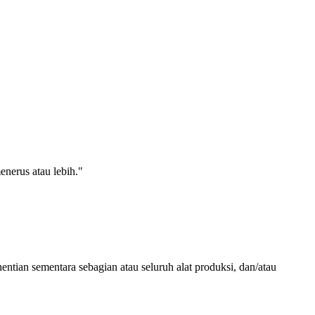
nerus atau lebih."
ntian sementara sebagian atau seluruh alat produksi, dan/atau