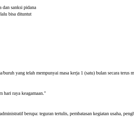
 dan sanksi pidana
lalu bisa dituntut
ruh yang telah mempunyai masa kerja 1 (satu) bulan secara terus me
um hari raya keagamaan."
inistratif berupa: teguran tertulis, pembatasan kegiatan usaha, penghe