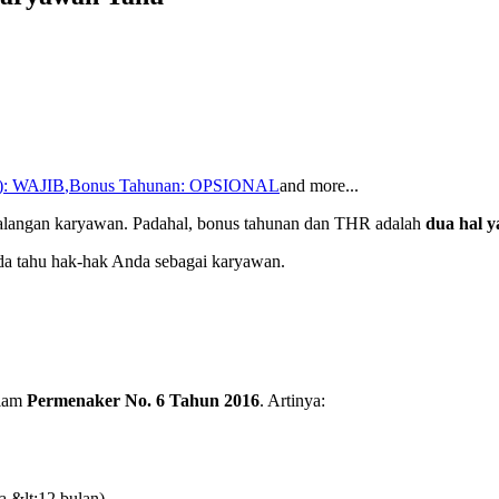
): WAJIB
,
Bonus Tahunan: OPSIONAL
and more...
kalangan karyawan. Padahal, bonus tahunan dan THR adalah
dua hal 
da tahu hak-hak Anda sebagai karyawan.
alam
Permenaker No. 6 Tahun 2016
. Artinya:
a &lt;12 bulan)