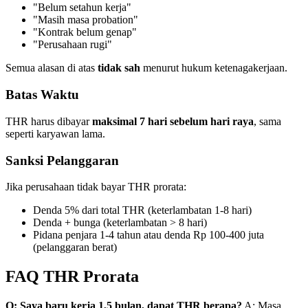
"Belum setahun kerja"
"Masih masa probation"
"Kontrak belum genap"
"Perusahaan rugi"
Semua alasan di atas
tidak sah
menurut hukum ketenagakerjaan.
Batas Waktu
THR harus dibayar
maksimal 7 hari sebelum hari raya
, sama
seperti karyawan lama.
Sanksi Pelanggaran
Jika perusahaan tidak bayar THR prorata:
Denda 5% dari total THR (keterlambatan 1-8 hari)
Denda + bunga (keterlambatan > 8 hari)
Pidana penjara 1-4 tahun atau denda Rp 100-400 juta
(pelanggaran berat)
FAQ THR Prorata
Q: Saya baru kerja 1,5 bulan, dapat THR berapa?
A: Masa