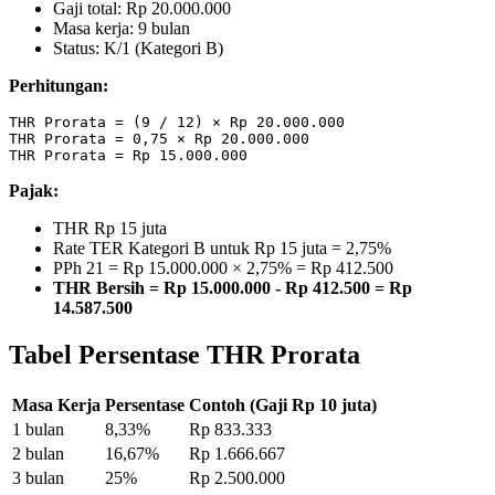
Gaji total: Rp 20.000.000
Masa kerja: 9 bulan
Status: K/1 (Kategori B)
Perhitungan:
THR Prorata = (9 / 12) × Rp 20.000.000

THR Prorata = 0,75 × Rp 20.000.000

Pajak:
THR Rp 15 juta
Rate TER Kategori B untuk Rp 15 juta = 2,75%
PPh 21 = Rp 15.000.000 × 2,75% = Rp 412.500
THR Bersih = Rp 15.000.000 - Rp 412.500 = Rp
14.587.500
Tabel Persentase THR Prorata
Masa Kerja
Persentase
Contoh (Gaji Rp 10 juta)
1 bulan
8,33%
Rp 833.333
2 bulan
16,67%
Rp 1.666.667
3 bulan
25%
Rp 2.500.000