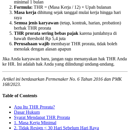
minimal 1 bulan
Formula:
THR = (Masa Kerja / 12) × Upah bulanan
Masa kerja
dihitung sejak tanggal mulai kerja hingga hari
raya
Semua jenis karyawan
(tetap, kontrak, harian, probation)
berhak THR prorata
THR prorata sering bebas pajak
karena jumlahnya di
bawah threshold Rp 5,4 juta
Perusahaan wajib
membayar THR prorata, tidak boleh
menolak dengan alasan apapun
Jika Anda karyawan baru, jangan ragu menanyakan hak THR Anda
ke HR. Ini adalah hak Anda yang dilindungi undang-undang.
Artikel ini berdasarkan Permenaker No. 6 Tahun 2016 dan PMK
168/2023.
Table of Contents
Apa Itu THR Prorata?
Dasar Hukum
Syarat Mendapat THR Prorata
1. Masa Kerja Minimal
2. Tidak Resign < 30 Hari Sebelum Hari Raya