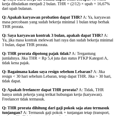
kerja dibulatkan menjadi 2 bulan. THR = (2/12) × upah = 16,67%
dari upah bulanan.
Q: Apakah karyawan probation dapat THR?
A: Ya, karyawan
masa percobaan yang sudah bekerja minimal 1 bulan tetap berhak
THR prorata.
Q: Saya karyawan kontrak 3 bulan, apakah dapat THR?
A:
Ya, jika masa kontrak melewati hari raya dan sudah bekerja minimal
1 bulan, dapat THR prorata.
Q: THR prorata dipotong pajak tidak?
A: Tergantung
jumlahnya. Jika THR < Rp 5,4 juta dan status PTKP Kategori A,
tidak kena pajak.
Q: Bagaimana kalau saya resign sebelum Lebaran?
A: Jika
resign < 30 hari sebelum Lebaran, tetap dapat THR. Jika > 30 hari,
tidak dapat.
Q: Apakah freelancer dapat THR prorata?
A: Tidak, THR
hanya untuk pekerja yang terikat hubungan kerja (karyawan).
Freelancer tidak termasuk.
Q: THR prorata dihitung dari gaji pokok saja atau termasuk
tunjangan?
A: Termasuk gaji pokok + tunjangan tetap (transport,