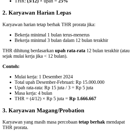
THR:
(3/12)
× upah =
25%
2. Karyawan Harian Lepas
Karyawan harian tetap berhak THR prorata jika:
Bekerja minimal 1 bulan terus-menerus
Bekerja minimal 3 bulan dalam 12 bulan terakhir
THR dihitung berdasarkan
upah rata-rata
12 bulan terakhir (atau
sejak mulai kerja jika < 12 bulan).
Contoh:
Mulai kerja: 1 Desember 2024
Total upah Desember-Februari: Rp 15.000.000
Upah rata-rata: Rp 15 juta / 3 = Rp 5 juta
Masa kerja: 4 bulan
THR = (4/12) × Rp 5 juta =
Rp 1.666.667
3. Karyawan Magang/Probation
Karyawan yang masih masa percobaan
tetap berhak
mendapat
THR prorata.