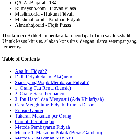
QS. Al-Baqarah: 184
Rumaysho.com - Fidyah Puasa
Muslim.or.id - Hukum Fidyah
Muslimah.or.id - Panduan Fidyah
Almanhaj.or.id - Fiqih Puasa
Disclaimer:
Artikel ini berdasarkan pendapat ulama salafus-shalih.
Untuk kasus khusus, silakan konsultasi dengan ulama setempat yang
terpercaya.
Table of Contents
Apa Itu Fidyah?
Dalil Fidyah dalam Al-Quran
Siapa yang Wajib Membayar Fidyah?
1. Orang Tua Renta (Lansia)
2. Orang Sakit Permanen
3. Ibu Hamil dan Menyusui (Ada Khilafiyah)
Cara Menghitung Fidyah: Rumus Dasar
Prinsip Utama
Takaran Makanan per Orang
Contoh Perhitungan
Metode Pembayaran Fidyah
Metode 1: Makanan Pokok (Beras/Gandum)
Metode 2: Makanan Siap Saji