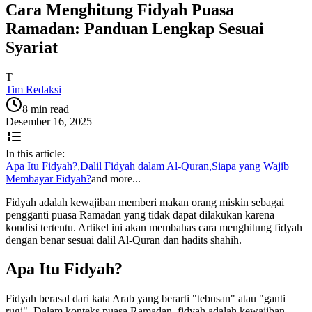
Cara Menghitung Fidyah Puasa
Ramadan: Panduan Lengkap Sesuai
Syariat
T
Tim Redaksi
8 min read
Desember 16, 2025
In this article:
Apa Itu Fidyah?
,
Dalil Fidyah dalam Al-Quran
,
Siapa yang Wajib
Membayar Fidyah?
and more...
Fidyah adalah kewajiban memberi makan orang miskin sebagai
pengganti puasa Ramadan yang tidak dapat dilakukan karena
kondisi tertentu. Artikel ini akan membahas cara menghitung fidyah
dengan benar sesuai dalil Al-Quran dan hadits shahih.
Apa Itu Fidyah?
Fidyah berasal dari kata Arab yang berarti "tebusan" atau "ganti
rugi". Dalam konteks puasa Ramadan, fidyah adalah kewajiban