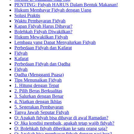
PENTING: Fidyah HARUS Dalam Bentuk Makanan!
Hukum Membayar Fidyah dengan Uang
Solusi Praktis
Waktu Pembayaran Fidyah
Kapan Fidyah Harus Dibayar?
Bolehkah Fidyah Diwakilkan?
Hukum Mewakilkan Fidyah
Lembaga yang Dapat Menyalurkan Fidyah
Perbedaan Fidyah dan Kafarat
Fidyah
Kafarat
Perbedaan Fidyah dan Qadha
Fidyah
Qadha (Mengganti Puasa)
Tips Menunaikan Fidyah
1. Hitung dengan Tepat
2. Pilih Beras Berkualitas
3. Salurkan dengan Benar
4. Niatkan dengan Ikhlas
5. Segerakan Pembayaran
Tanya Jawab Seputar Fidyah
Q: Apakah fidyah bisa dibayar di awal Ramadan?
Q: Jika kondisi membaik, apakah tetap wajib fidyah?
Q: Bolehkah fidyah diberikan ke satu orang saja?
Q: Apakah bisa membayar fidyah dengan nasi box?