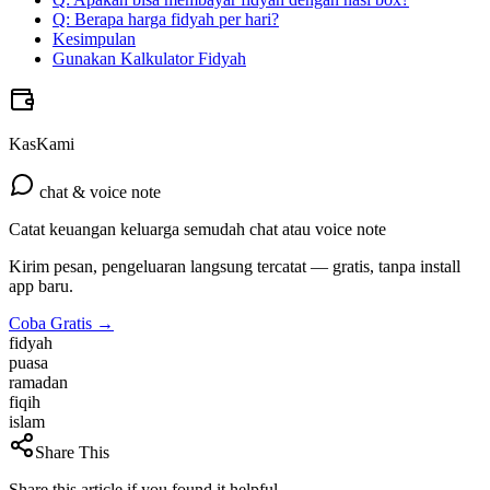
Q: Berapa harga fidyah per hari?
Kesimpulan
Gunakan Kalkulator Fidyah
KasKami
chat & voice note
Catat keuangan keluarga semudah chat atau voice note
Kirim pesan, pengeluaran langsung tercatat — gratis, tanpa install
app baru.
Coba Gratis →
fidyah
puasa
ramadan
fiqih
islam
Share This
Share this article if you found it helpful