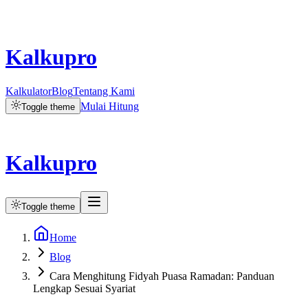
Kalkupro
Kalkulator
Blog
Tentang Kami
Mulai Hitung
Toggle theme
Kalkupro
Toggle theme
Home
Blog
Cara Menghitung Fidyah Puasa Ramadan: Panduan
Lengkap Sesuai Syariat