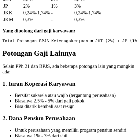
JP
2%
1%
3%
JKK
0,24%-1,74%
-
0,24%-1,74%
JKM
0,3%
-
0,3%
Yang dipotong dari gaji karyawan:
Potongan Gaji Lainnya
Selain PPh 21 dan BPJS, ada beberapa potongan lain yang mungkin
ada:
1. Iuran Koperasi Karyawan
Bersifat sukarela atau wajib (tergantung perusahaan)
Biasanya 2,5% - 5% dari gaji pokok
Bisa ditarik kembali saat resign
2. Dana Pensiun Perusahaan
Untuk perusahaan yang memiliki program pensiun sendiri
Biasanya 1% - 3% dari gaji