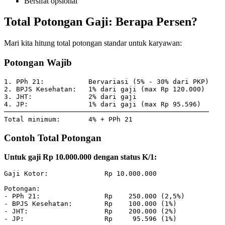
Bersifat opsional
Total Potongan Gaji: Berapa Persen?
Mari kita hitung total potongan standar untuk karyawan:
Potongan Wajib
1. PPh 21:           Bervariasi (5% - 30% dari PKP)

2. BPJS Kesehatan:   1% dari gaji (max Rp 120.000)

3. JHT:              2% dari gaji

4. JP:               1% dari gaji (max Rp 95.596)

───────────────────────────────────────────────────

Contoh Total Potongan
Untuk gaji Rp 10.000.000 dengan status K/1:
Gaji Kotor:              Rp 10.000.000

Potongan:

- PPh 21:                Rp    250.000 (2,5%)

- BPJS Kesehatan:        Rp    100.000 (1%)

- JHT:                   Rp    200.000 (2%)

- JP:                    Rp     95.596 (1%)
