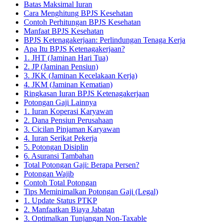
Batas Maksimal Iuran
Cara Menghitung BPJS Kesehatan
Contoh Perhitungan BPJS Kesehatan
Manfaat BPJS Kesehatan
BPJS Ketenagakerjaan: Perlindungan Tenaga Kerja
Apa Itu BPJS Ketenagakerjaan?
1. JHT (Jaminan Hari Tua)
2. JP (Jaminan Pensiun)
3. JKK (Jaminan Kecelakaan Kerja)
4. JKM (Jaminan Kematian)
Ringkasan Iuran BPJS Ketenagakerjaan
Potongan Gaji Lainnya
1. Iuran Koperasi Karyawan
2. Dana Pensiun Perusahaan
3. Cicilan Pinjaman Karyawan
4. Iuran Serikat Pekerja
5. Potongan Disiplin
6. Asuransi Tambahan
Total Potongan Gaji: Berapa Persen?
Potongan Wajib
Contoh Total Potongan
Tips Meminimalkan Potongan Gaji (Legal)
1. Update Status PTKP
2. Manfaatkan Biaya Jabatan
3. Optimalkan Tunjangan Non-Taxable