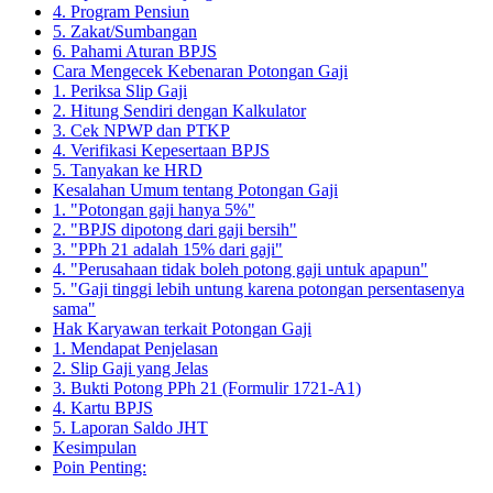
4. Program Pensiun
5. Zakat/Sumbangan
6. Pahami Aturan BPJS
Cara Mengecek Kebenaran Potongan Gaji
1. Periksa Slip Gaji
2. Hitung Sendiri dengan Kalkulator
3. Cek NPWP dan PTKP
4. Verifikasi Kepesertaan BPJS
5. Tanyakan ke HRD
Kesalahan Umum tentang Potongan Gaji
1. "Potongan gaji hanya 5%"
2. "BPJS dipotong dari gaji bersih"
3. "PPh 21 adalah 15% dari gaji"
4. "Perusahaan tidak boleh potong gaji untuk apapun"
5. "Gaji tinggi lebih untung karena potongan persentasenya
sama"
Hak Karyawan terkait Potongan Gaji
1. Mendapat Penjelasan
2. Slip Gaji yang Jelas
3. Bukti Potong PPh 21 (Formulir 1721-A1)
4. Kartu BPJS
5. Laporan Saldo JHT
Kesimpulan
Poin Penting: