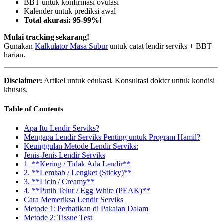
BBT untuk konfirmasi ovulasi
Kalender untuk prediksi awal
Total akurasi: 95-99%!
Mulai tracking sekarang!
Gunakan
Kalkulator Masa Subur
untuk catat lendir serviks + BBT
harian.
Disclaimer:
Artikel untuk edukasi. Konsultasi dokter untuk kondisi
khusus.
Table of Contents
Apa Itu Lendir Serviks?
Mengapa Lendir Serviks Penting untuk Program Hamil?
Keunggulan Metode Lendir Serviks:
Jenis-Jenis Lendir Serviks
1. **Kering / Tidak Ada Lendir**
2. **Lembab / Lengket (Sticky)**
3. **Licin / Creamy**
4. **Putih Telur / Egg White (PEAK)**
Cara Memeriksa Lendir Serviks
Metode 1: Perhatikan di Pakaian Dalam
Metode 2: Tissue Test