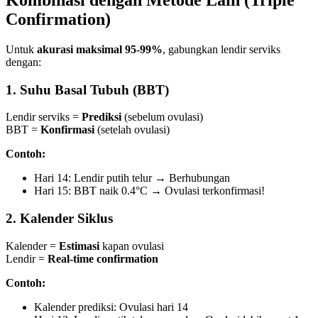
Kombinasi dengan Metode Lain (Triple
Confirmation)
Untuk
akurasi maksimal 95-99%
, gabungkan lendir serviks
dengan:
1.
Suhu Basal Tubuh (BBT)
Lendir serviks =
Prediksi
(sebelum ovulasi)
BBT =
Konfirmasi
(setelah ovulasi)
Contoh:
Hari 14: Lendir putih telur → Berhubungan
Hari 15: BBT naik 0.4°C → Ovulasi terkonfirmasi!
2.
Kalender Siklus
Kalender =
Estimasi
kapan ovulasi
Lendir =
Real-time confirmation
Contoh:
Kalender prediksi: Ovulasi hari 14