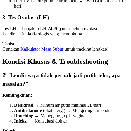
Hari 13: Lendir putih telur muncul → Ovulasi lebih cepat 1
hari!
3.
Tes Ovulasi (LH)
Tes LH = Lonjakan LH 24-36 jam sebelum ovulasi
Lendir = Tanda fisiologis yang mendukung
Tools:
Gunakan
Kalkulator Masa Subur
untuk tracking lengkap!
Kondisi Khusus & Troubleshooting
❓ "Lendir saya tidak pernah jadi putih telur, apa
masalah?"
Kemungkinan:
Dehidrasi
→ Minum air putih minimal 2L/hari
Antihistamine
(obat alergi) → Mengeringkan lendir
Douching
→ Mengganggu pH vagina
Infeksi
→ Konsultasi dokter
Solusi: