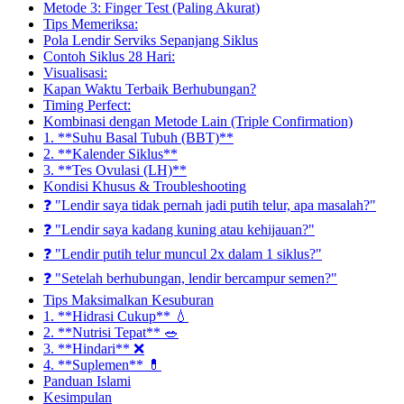
Metode 3: Finger Test (Paling Akurat)
Tips Memeriksa:
Pola Lendir Serviks Sepanjang Siklus
Contoh Siklus 28 Hari:
Visualisasi:
Kapan Waktu Terbaik Berhubungan?
Timing Perfect:
Kombinasi dengan Metode Lain (Triple Confirmation)
1. **Suhu Basal Tubuh (BBT)**
2. **Kalender Siklus**
3. **Tes Ovulasi (LH)**
Kondisi Khusus & Troubleshooting
❓ "Lendir saya tidak pernah jadi putih telur, apa masalah?"
❓ "Lendir saya kadang kuning atau kehijauan?"
❓ "Lendir putih telur muncul 2x dalam 1 siklus?"
❓ "Setelah berhubungan, lendir bercampur semen?"
Tips Maksimalkan Kesuburan
1. **Hidrasi Cukup** 💧
2. **Nutrisi Tepat** 🥗
3. **Hindari** ❌
4. **Suplemen** 💊
Panduan Islami
Kesimpulan