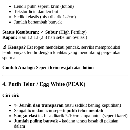
Lendir putih seperti krim (lotion)
Tekstur licin dan lembut
Sedikit elastis (bisa ditarik 1-2cm)
Jumlah bertambah banyak
Status Kesuburan:
✓
Subur
(High Fertility)
Kapan:
Hari 12-13 (2-3 hari sebelum ovulasi)
🔬
Kenapa?
Est rogen mendekati puncak, serviks memproduksi
lebih banyak lendir dengan kualitas yang mendukung pergerakan
sperma.
Contoh Analogi:
Seperti
krim wajah
atau
lotion
4.
Putih Telur / Egg White (PEAK)
Ciri-ciri:
✨
Jernih dan transparan
(atau sedikit bening keputihan)
Sangat licin dan licin seperti
putih telur mentah
Sangat elastis
- bisa ditarik 5-10cm tanpa putus (seperti karet)
Jumlah paling banyak
- kadang terasa basah di pakaian
dalam