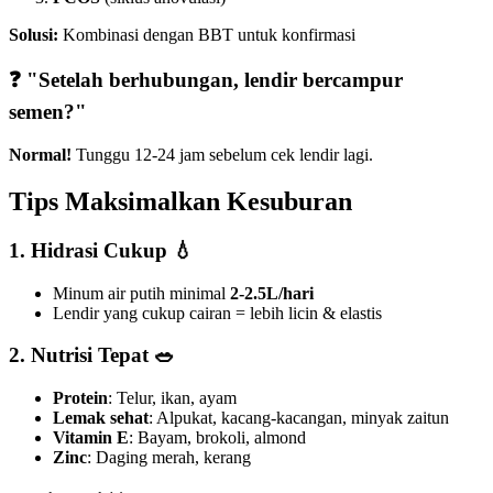
Solusi:
Kombinasi dengan BBT untuk konfirmasi
❓ "Setelah berhubungan, lendir bercampur
semen?"
Normal!
Tunggu 12-24 jam sebelum cek lendir lagi.
Tips Maksimalkan Kesuburan
1.
Hidrasi Cukup
💧
Minum air putih minimal
2-2.5L/hari
Lendir yang cukup cairan = lebih licin & elastis
2.
Nutrisi Tepat
🥗
Protein
: Telur, ikan, ayam
Lemak sehat
: Alpukat, kacang-kacangan, minyak zaitun
Vitamin E
: Bayam, brokoli, almond
Zinc
: Daging merah, kerang