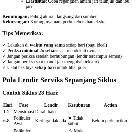
Elastisitas
: Coba regangkan antara jari telunjuk dan ibu
jari
Keuntungan:
Paling akurat, langsung dari sumber
Kekurangan:
Kurang nyaman, perlu kebersihan ekstra
Tips Memeriksa:
✓ Lakukan di
waktu yang sama
setiap hari (pagi ideal)
✓ Periksa
minimal 2x sehari
saat mendekati ovulasi
✓ Jangan periksa setelah berhubungan (lendir tercampur semen)
✓ Jangan periksa saat mandi (air mengubah tekstur)
✓ Catat hasilnya
setiap hari
untuk lihat pola
Pola Lendir Serviks Sepanjang Siklus
Contoh Siklus 28 Hari:
Hari
Fase
Lendir
Kesuburan
Action
1-5
Menstruasi
Darah haid
-
-
Folikuler
❌ Tidak
6-8
Kering/tidak ada
Belum perlu action
Awal
subur
⚠️ Mulai
Folikuler