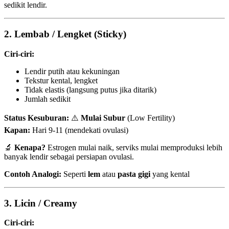
sedikit lendir.
2.
Lembab / Lengket (Sticky)
Ciri-ciri:
Lendir putih atau kekuningan
Tekstur kental, lengket
Tidak elastis (langsung putus jika ditarik)
Jumlah sedikit
Status Kesuburan:
⚠️
Mulai Subur
(Low Fertility)
Kapan:
Hari 9-11 (mendekati ovulasi)
🔬
Kenapa?
Estrogen mulai naik, serviks mulai memproduksi lebih
banyak lendir sebagai persiapan ovulasi.
Contoh Analogi:
Seperti
lem
atau
pasta gigi
yang kental
3.
Licin / Creamy
Ciri-ciri: