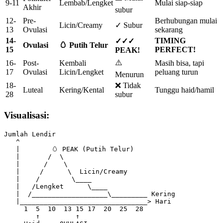
9-11
Lembab/Lengket
Mulai siap-siap
Akhir
subur
12-
Pre-
Berhubungan mulai
Licin/Creamy
✓ Subur
13
Ovulasi
sekarang
14-
TIMING
✓✓✓
Ovulasi
🥚 Putih Telur
15
PERFECT!
PEAK!
⚠️
16-
Post-
Kembali
Masih bisa, tapi
17
Ovulasi
Licin/Lengket
peluang turun
Menurun
18-
❌ Tidak
Luteal
Kering/Kental
Tunggu haid/hamil
28
subur
Visualisasi:
Jumlah Lendir

   ^

   |        🥚 PEAK (Putih Telur)

   |       /  \

   |      /    \

   |     /      \  Licin/Creamy

   |    /        \____

   |   /Lengket      \____

   |  /___________________\_________ Kering

   |________________________________> Hari

     1  5  10  13 15 17  20  25  28

        ↑         ↑
