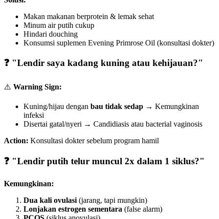
Makan makanan berprotein & lemak sehat
Minum air putih cukup
Hindari douching
Konsumsi suplemen Evening Primrose Oil (konsultasi dokter)
❓ "Lendir saya kadang kuning atau kehijauan?"
⚠️
Warning Sign:
Kuning/hijau dengan
bau tidak sedap
→ Kemungkinan
infeksi
Disertai gatal/nyeri → Candidiasis atau bacterial vaginosis
Action:
Konsultasi dokter sebelum program hamil
❓ "Lendir putih telur muncul 2x dalam 1 siklus?"
Kemungkinan:
Dua kali ovulasi
(jarang, tapi mungkin)
Lonjakan estrogen sementara
(false alarm)
PCOS
(siklus anovulasi)