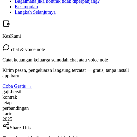
Bagaimana jika kontrak tidak diperpanjang?
Kesimpulan
Langkah Selanjutnya
KasKami
chat & voice note
Catat keuangan keluarga semudah chat atau voice note
Kirim pesan, pengeluaran langsung tercatat — gratis, tanpa install
app baru.
Coba Gratis →
gaji-bersih
kontrak
tetap
perbandingan
karir
2025
Share This