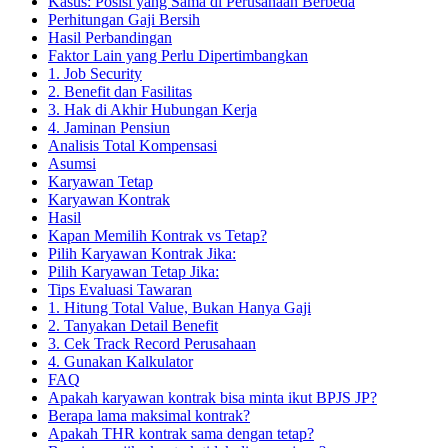
Kasus: Posisi yang Sama di Perusahaan Berbeda
Perhitungan Gaji Bersih
Hasil Perbandingan
Faktor Lain yang Perlu Dipertimbangkan
1. Job Security
2. Benefit dan Fasilitas
3. Hak di Akhir Hubungan Kerja
4. Jaminan Pensiun
Analisis Total Kompensasi
Asumsi
Karyawan Tetap
Karyawan Kontrak
Hasil
Kapan Memilih Kontrak vs Tetap?
Pilih Karyawan Kontrak Jika:
Pilih Karyawan Tetap Jika:
Tips Evaluasi Tawaran
1. Hitung Total Value, Bukan Hanya Gaji
2. Tanyakan Detail Benefit
3. Cek Track Record Perusahaan
4. Gunakan Kalkulator
FAQ
Apakah karyawan kontrak bisa minta ikut BPJS JP?
Berapa lama maksimal kontrak?
Apakah THR kontrak sama dengan tetap?